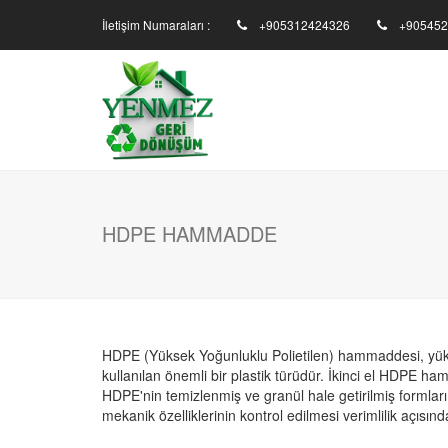
İletişim Numaraları :
+905312424326
+905452
HDPE HAMMADDE
HDPE (Yüksek Yoğunluklu Polietilen) hammaddesi, yüksek
kullanılan önemli bir plastik türüdür. İkinci el HDPE ha
HDPE'nin temizlenmiş ve granül hale getirilmiş formları
mekanik özelliklerinin kontrol edilmesi verimlilik açısınd