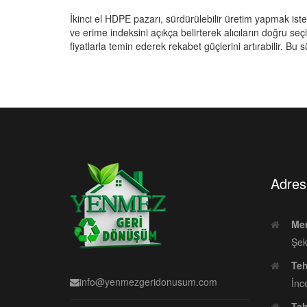
İkinci el HDPE pazarı, sürdürülebilir üretim yapmak iste
ve erime indeksini açıkça belirterek alıcıların doğru se
fiyatlarla temin ederek rekabet güçlerini artırabilir. Bu 
Adres 
Mer
Şek
Teh
info@yenmezgeridonusum.com
İnc
Tah