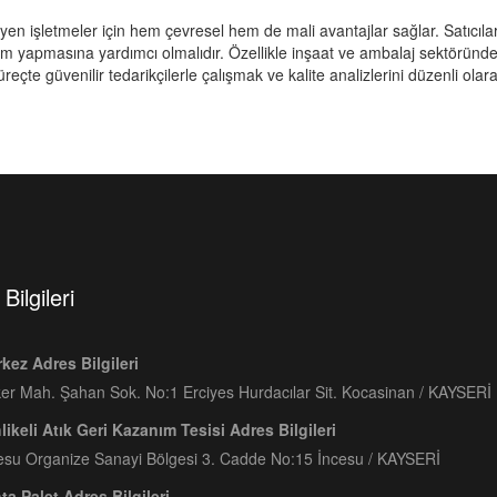
yen işletmeler için hem çevresel hem de mali avantajlar sağlar. Satıcılar
çim yapmasına yardımcı olmalıdır. Özellikle inşaat ve ambalaj sektöründe 
süreçte güvenilir tedarikçilerle çalışmak ve kalite analizlerini düzenli ola
Bilgileri
kez Adres Bilgileri
er Mah. Şahan Sok. No:1 Erciyes Hurdacılar Sit. Kocasinan / KAYSERİ
likeli Atık Geri Kazanım Tesisi Adres Bilgileri
esu Organize Sanayi Bölgesi 3. Cadde No:15 İncesu / KAYSERİ
ta Palet Adres Bilgileri