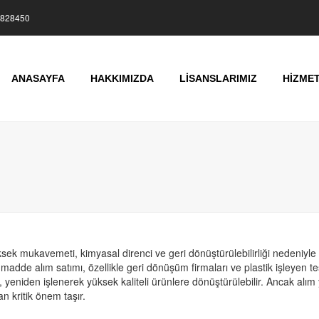
828450
ANASAYFA
HAKKIMIZDA
LİSANSLARIMIZ
HİZMET
 mukavemeti, kimyasal direnci ve geri dönüştürülebilirliği nedeniyle b
mmadde alım satımı, özellikle geri dönüşüm firmaları ve plastik işleyen t
, yeniden işlenerek yüksek kaliteli ürünlere dönüştürülebilir. Ancak alı
an kritik önem taşır.