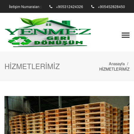
İletişim Numaraları :
+905312424326
+905452828450
HİZMETLERİMİZ
Anasayfa
/
HİZMETLERİMİZ