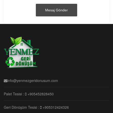
info@yenmezgeridonusum.com
Palet Tesisi :
+905452828450
Geri Dönüşüm Tesisi :
+905312424326