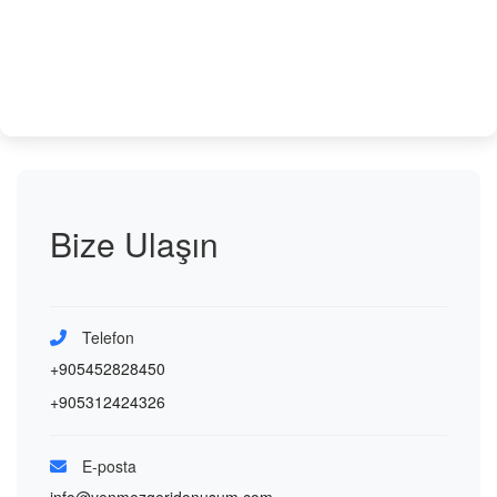
Bize Ulaşın
Telefon
+905452828450
+905312424326
E-posta