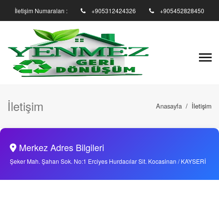
İletişim Numaraları :
+905312424326
+905452828450
İletişim
Anasayfa
/
İletişim
Merkez Adres Bilgileri
Şeker Mah. Şahan Sok. No:1 Erciyes Hurdacılar Sit. Kocasinan / KAYSERİ