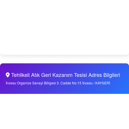
Tehlikeli Atık Geri Kazanım Tesisi Adres Bilgileri
İncesu Organize Sanayi Bölgesi 3. Cadde No:15 İncesu / KAYSERİ